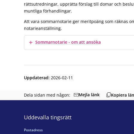
rättsutredningar, upprätta förslag till domar och beslu
muntliga förhandlingar.
Att vara sommarnotarie ger meritpoäng som räknas om 
notarieanställning.
Visa mer
Sommarnotarie - om att ansöka
Uppdaterad
:
2026-02-11
Mejla länk
Dela sidan med någon:
Kopiera lä
Uddevalla tingsrätt
Postadress