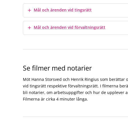
Visa mer
Mål och ärenden vid tingsrätt
Visa mer
Mål och ärenden vid förvaltningsrätt
Se filmer med notarier
Möt Hanna Storsved och Henrik Ringius som berättar o
vid tingsrätt respektive förvaltningsrätt. I filmerna ber
bli notarier, om arbetsuppgifter och hur de upplever 
Filmerna är cirka 4 minuter långa.
Möt vår medarbetare Hanna Storsved, notarie
dvintervju-henrikringius_final