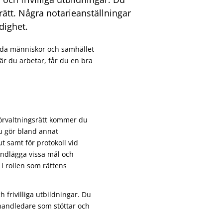
srätt. Några notarieanställningar
dighet.
ilda människor och samhället
är du arbetar, får du en bra
förvaltningsrätt kommer du
u gör bland annat
t samt för protokoll vid
handlägga vissa mål och
 i rollen som rättens
 frivilliga utbildningar. Du
 handledare som stöttar och