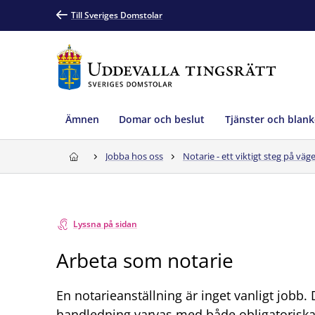
Till Sveriges Domstolar
Ämnen
Domar och beslut
Tjänster och blank
Jobba hos oss
Notarie - ett viktigt steg på väg
Lyssna på sidan
Arbeta som notarie
En notarieanställning är inget vanligt jobb.
handledning varvas med både obligatoriska o