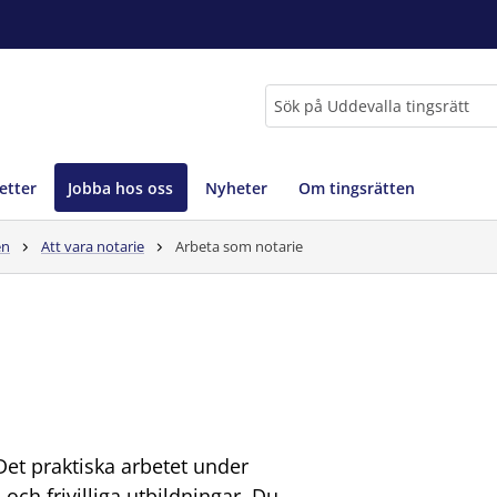
Sök
etter
Jobba hos oss
Nyheter
Om tingsrätten
en
Att vara notarie
Arbeta som notarie
 Det praktiska arbetet under
ch frivilliga utbildningar. Du