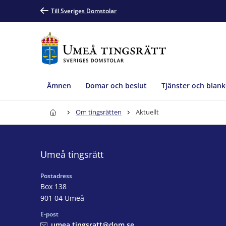
Till Sveriges Domstolar
Ämnen
Domar och beslut
Tjänster och blank
Om tingsrätten
Aktuellt
Umeå tingsrätt
Postadress
Box 138
901 04 Umeå
E-post
umea.tingsratt@dom.se