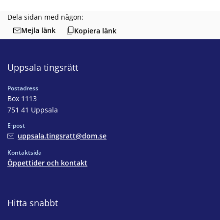
Dela sidan med någon:
Mejla länk
Kopiera länk
Uppsala tingsrätt
Postadress
Box 1113
751 41 Uppsala
E-post
uppsala.tingsratt@dom.se
Kontaktsida
Öppettider och kontakt
Hitta snabbt