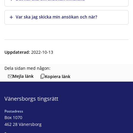
Visa mer
Var ska jag skicka min ansökan och när?
Uppdaterad
:
2022-10-13
Dela sidan med någon:
Mejla länk
Kopiera länk
Vänersborgs tingsrätt
Postadress
Box 1070
462 28 Vänersborg