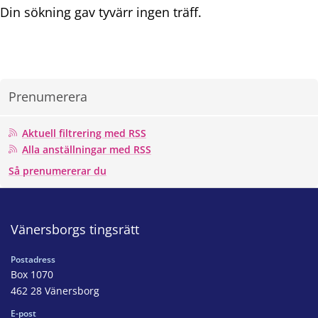
Din sökning gav tyvärr ingen träff.
Prenumerera
Aktuell filtrering med RSS
Alla anställningar med RSS
Så prenumererar du
Vänersborgs tingsrätt
Postadress
Box 1070
462 28 Vänersborg
E-post