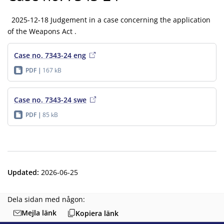
2025-12-18 Judgement in a case concerning the application
of the Weapons Act .
Case no. 7343-24 eng
PDF
167 kB
Case no. 7343-24 swe
PDF
85 kB
Updated
:
2026-06-25
Dela sidan med någon:
Mejla länk
Kopiera länk