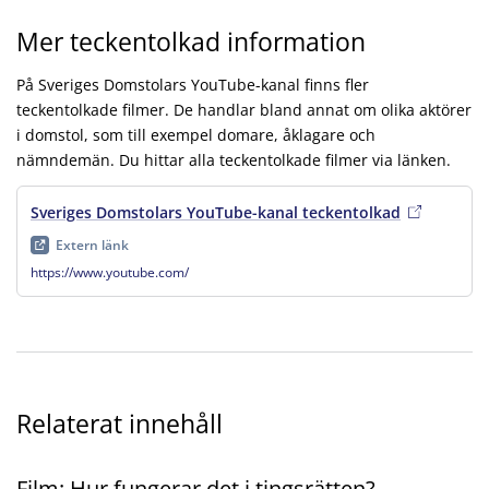
Mer teckentolkad information
Vad gör förvaltningsrätten_
På Sveriges Domstolars YouTube-kanal finns fler
teckentolkade filmer. De handlar bland annat om olika aktörer
i domstol, som till exempel domare, åklagare och
nämndemän. Du hittar alla teckentolkade filmer via länken.
Sveriges Domstolars YouTube-kanal teckentolkad
, extern län
Extern länk
https://www.youtube.com/
Relaterat innehåll
Film: Hur fungerar det i tingsrätten?