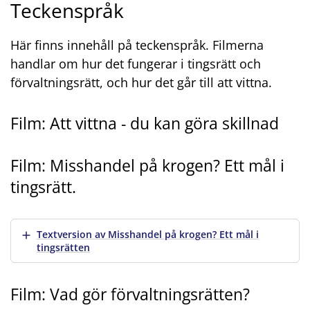
Teckenspråk
Här finns innehåll på teckenspråk. Filmerna
handlar om hur det fungerar i tingsrätt och
förvaltningsrätt, och hur det går till att vittna.
Film: Att vittna - du kan göra skillnad
Film: Misshandel på krogen? Ett mål i
Att vittna – du kan göra skillnad
tingsrätt.
Misshandel på krogen_ Ett mål i tingsrätten (textad)
Visa mer
Textversion av Misshandel på krogen? Ett mål i
tingsrätten
Film: Vad gör förvaltningsrätten?