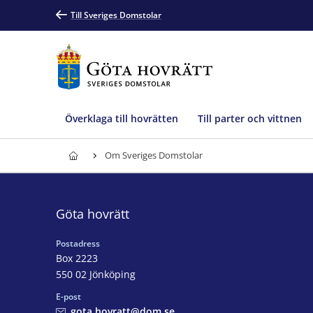
Till Sveriges Domstolar
Överklaga till hovrätten
Till parter och vittnen
Om Sveriges Domstolar
Göta hovrätt
Postadress
Box 2223
550 02 Jönköping
E-post
gota.hovratt@dom.se