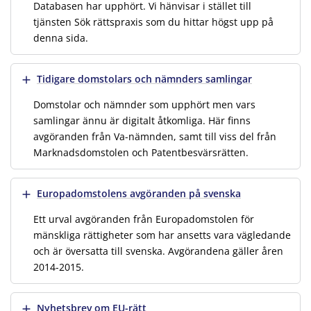
Databasen har upphört. Vi hänvisar i stället till
tjänsten Sök rättspraxis som du hittar högst upp på
denna sida.
Visa mer
Tidigare domstolars och nämnders samlingar
Domstolar och nämnder som upphört men vars
samlingar ännu är digitalt åtkomliga. Här finns
avgöranden från Va-nämnden, samt till viss del från
Marknadsdomstolen och Patentbesvärsrätten.
Visa mer
Europadomstolens avgöranden på svenska
Ett urval avgöranden från Europadomstolen för
mänskliga rättigheter som har ansetts vara vägledande
och är översatta till svenska. Avgörandena gäller åren
2014-2015.
Visa mer
Nyhetsbrev om EU-rätt