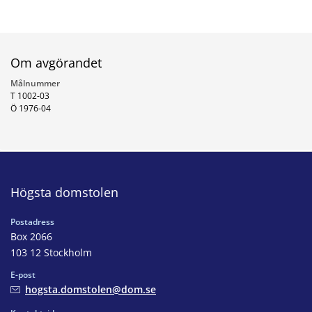
Om avgörandet
Målnummer
T 1002-03
Ö 1976-04
Högsta domstolen
Postadress
Box 2066
103 12 Stockholm
E-post
hogsta.domstolen@dom.se