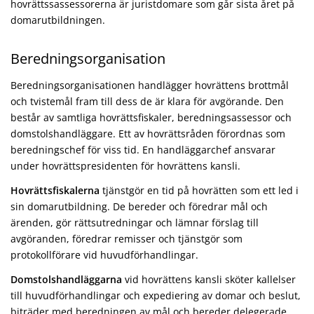
hovrättssassessorerna är juristdomare som går sista året på
domarutbildningen.
Beredningsorganisation
Beredningsorganisationen handlägger hovrättens brottmål
och tvistemål fram till dess de är klara för avgörande. Den
består av samtliga hovrättsfiskaler, beredningsassessor och
domstolshandläggare. Ett av hovrättsråden förordnas som
beredningschef för viss tid. En handläggarchef ansvarar
under hovrättspresidenten för hovrättens kansli.
Hovrättsfiskalerna
tjänstgör en tid på hovrätten som ett led i
sin domarutbildning. De bereder och föredrar mål och
ärenden, gör rättsutredningar och lämnar förslag till
avgöranden, föredrar remisser och tjänstgör som
protokollförare vid huvudförhandlingar.
Domstolshandläggarna
vid hovrättens kansli sköter kallelser
till huvudförhandlingar och expediering av domar och beslut,
biträder med beredningen av mål och bereder delegerade