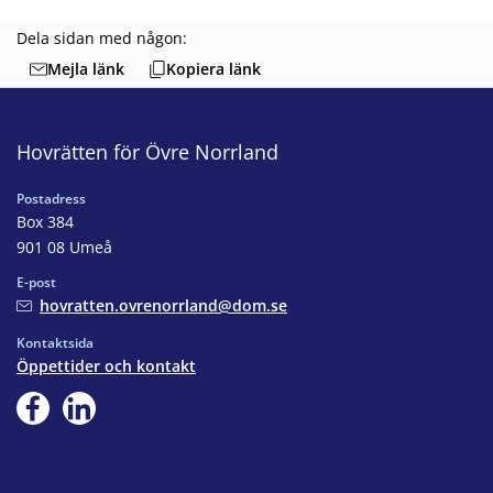
Dela sidan med någon:
Mejla länk
Kopiera länk
Hovrätten för Övre Norrland
Postadress
Box 384
901 08 Umeå
E-post
hovratten.ovrenorrland@dom.se
Kontaktsida
Öppettider och kontakt