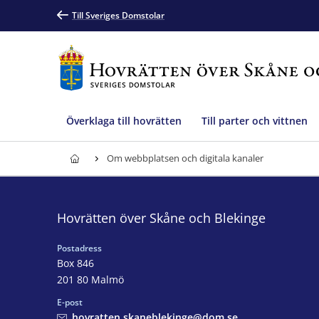
Till Sveriges Domstolar
Överklaga till hovrätten
Till parter och vittnen
Om webbplatsen och digitala kanaler
Hovrätten över Skåne och Blekinge
Postadress
Box 846
201 80 Malmö
E-post
hovratten.skaneblekinge@dom.se