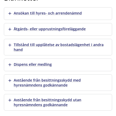
Visa mer
Ansökan till hyres- och arrendenämnd
Visa mer
Åtgärds- eller upprustningsföreläggande
Visa mer
Tillstånd till upplåtelse av bostadslägenhet i andra
hand
Visa mer
Dispens eller medling
Visa mer
Avstående från besittningsskydd med
hyresnämndens godkännande
Visa mer
Avstående från besittningsskydd utan
hyresnämndens godkännande