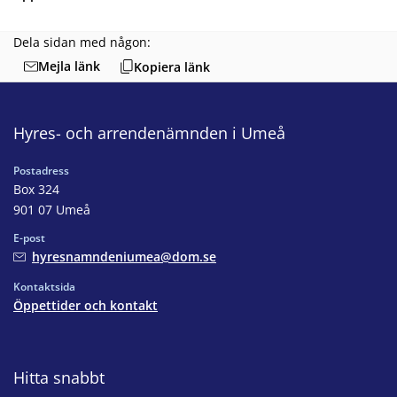
Dela sidan med någon:
Mejla länk
Kopiera länk
Hyres- och arrendenämnden i Umeå
Postadress
Box 324
901 07 Umeå
E-post
hyresnamndeniumea@dom.se
Kontaktsida
Öppettider och kontakt
Hitta snabbt