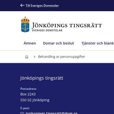
Till Sveriges Domstolar
Ämnen
Domar och beslut
Tjänster och blank
Behandling av personuppgifter
Jönköpings tingsrätt
Postadress
Box 2243
550 02 Jönköping
E-post
jonkopings.tingsratt@dom.se