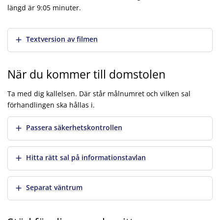
längd är 9:05 minuter.
Att vittna – du kan göra skillnad
Visa mer
Textversion av filmen
När du kommer till domstolen
Ta med dig kallelsen. Där står målnumret och vilken sal
förhandlingen ska hållas i.
Visa mer
Passera säkerhetskontrollen
Visa mer
Hitta rätt sal på informationstavlan
Visa mer
Separat väntrum