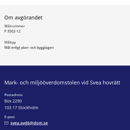
Om avgörandet
Målnummer
P 3502-12
Måltyp
Mål enligt plan- och bygglagen
Mark- och miljööverdomstolen vid Svea hovrätt
Postadress
Box 2290
103 17 Stockholm
E-post
svea.avd6@dom.se