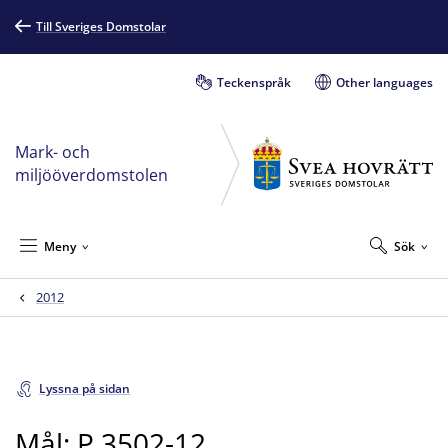
Till Sveriges Domstolar
Teckenspråk
Other languages
Mark- och
miljööverdomstolen
Meny
Sök
2012
Lyssna på sidan
Mål: P 3502-12