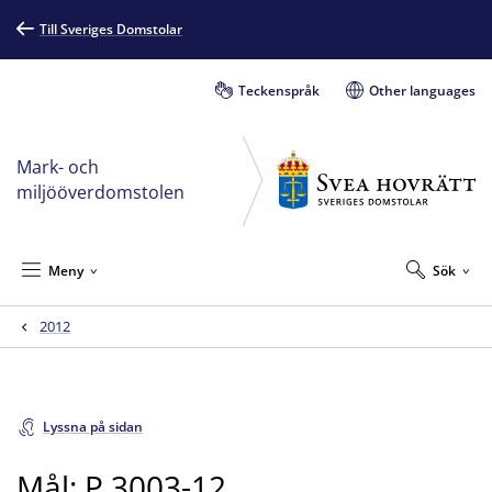
Till Sveriges Domstolar
Teckenspråk
Other languages
Mark- och
miljööverdomstolen
Meny
Sök
2012
Lyssna på sidan
Mål: P 3003-12