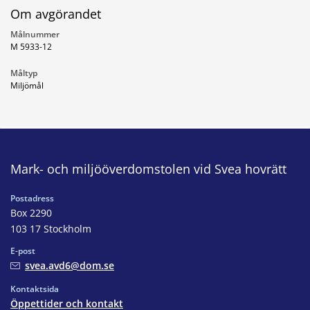
Om avgörandet
Målnummer
M 5933-12
Måltyp
Miljömål
Mark- och miljööverdomstolen vid Svea hovrätt
Postadress
Box 2290
103 17 Stockholm
E-post
svea.avd6@dom.se
Kontaktsida
Öppettider och kontakt