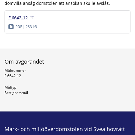
domvilla ansåg domstolen att ansökan skulle avslås.
F 6642-12
PDF
283 kB
Om avgörandet
Målnummer
F 6642-12
Måltyp
Fastighetsmål
Mark- och miljööverdomstolen vid Svea hovrätt