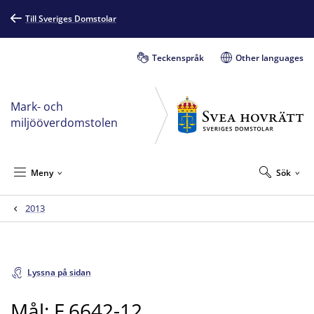
Till Sveriges Domstolar
Teckenspråk
Other languages
Mark- och
miljööverdomstolen
Meny
Sök
2013
Lyssna på sidan
Mål: F 6642-12