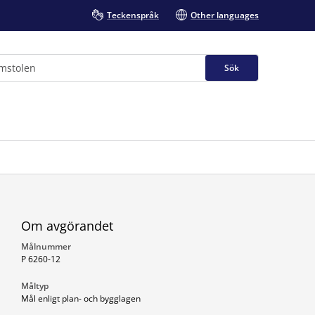
Teckenspråk
Other languages
Sök
Om avgörandet
Målnummer
P 6260-12
Måltyp
Mål enligt plan- och bygglagen