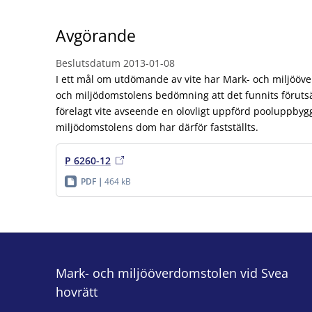
Avgörande
Beslutsdatum
2013-01-08
I ett mål om utdömande av vite har Mark- och miljööv
och miljödomstolens bedömning att det funnits förutsä
förelagt vite avseende en olovligt uppförd pooluppby
miljödomstolens dom har därför fastställts.
P 6260-12
PDF
464 kB
Mark- och miljööverdomstolen vid Svea
hovrätt