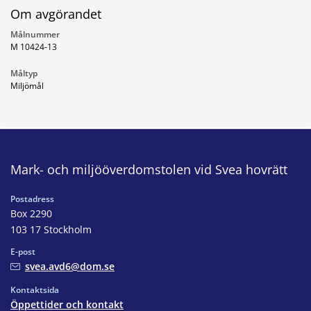
Om avgörandet
Målnummer
M 10424-13
Måltyp
Miljömål
Mark- och miljööverdomstolen vid Svea hovrätt
Postadress
Box 2290
103 17 Stockholm
E-post
svea.avd6@dom.se
Kontaktsida
Öppettider och kontakt