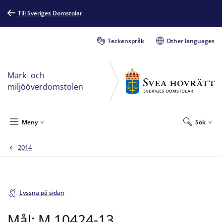
Till Sveriges Domstolar
Teckenspråk
Other languages
Mark- och
miljööverdomstolen
Meny
Sök
2014
Lyssna på sidan
Mål: M 10424-13