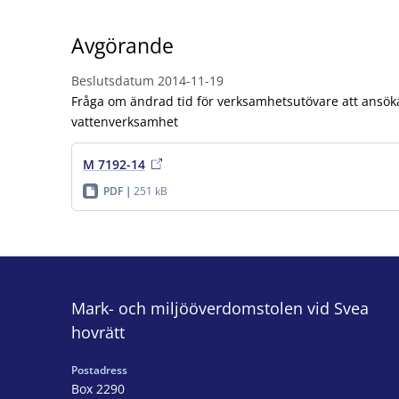
Avgörande
Beslutsdatum
2014-11-19
Fråga om ändrad tid för verksamhetsutövare att ansöka 
vattenverksamhet
M 7192-14
PDF
251 kB
Mark- och miljööverdomstolen vid Svea
hovrätt
Postadress
Box 2290