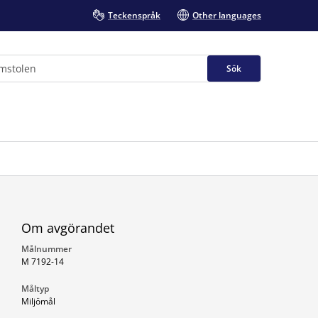
Teckenspråk
Other languages
Sök
Om avgörandet
Målnummer
M 7192-14
Måltyp
Miljömål