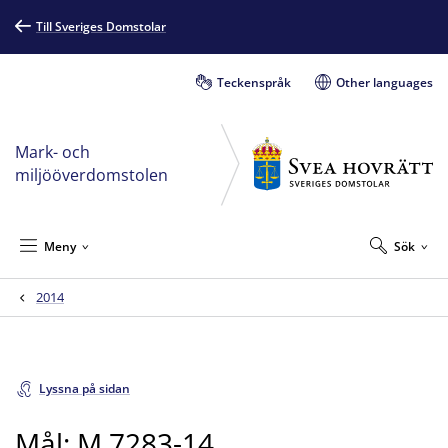
Till Sveriges Domstolar
Teckenspråk
Other languages
Mark- och
miljööverdomstolen
Meny
Sök
2014
Lyssna på sidan
Mål: M 7283-14