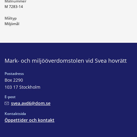
Målnummer
M 7283-14
Måltyp
Miljömål
Mark- och miljööverdomstolen vid Svea hovrätt
Postadress
Box 2290
103 17 Stockholm
E-post
svea.avd6@dom.se
Kontaktsida
Öppettider och kontakt