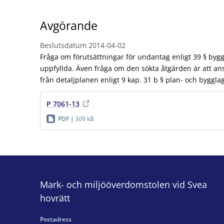
Avgörande
Beslutsdatum
2014-04-02
Fråga om förutsättningar för undantag enligt 39 § byg
uppfyllda. Även fråga om den sökta åtgärden är att ans
från detaljplanen enligt 9 kap. 31 b § plan- och byggla
P 7061-13
PDF
309 kB
Mark- och miljööverdomstolen vid Svea
hovrätt
Postadress