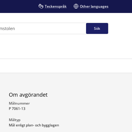
Teckenspråk
Other languages
Sök
Om avgörandet
Målnummer
P 7061-13
Måltyp
Mål enligt plan- och bygglagen