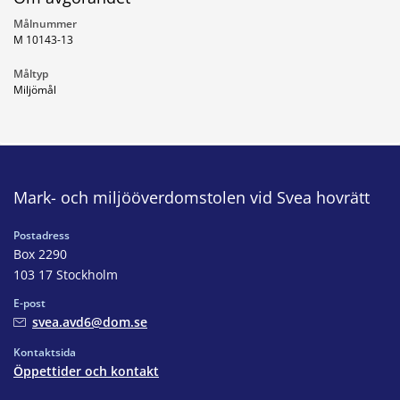
Målnummer
M 10143-13
Måltyp
Miljömål
Mark- och miljööverdomstolen vid Svea hovrätt
Postadress
Box 2290
103 17 Stockholm
E-post
svea.avd6@dom.se
Kontaktsida
Öppettider och kontakt