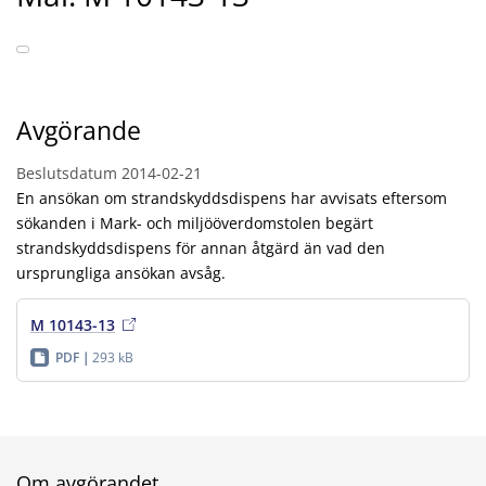
Avgörande
Beslutsdatum
2014-02-21
En ansökan om strandskyddsdispens har avvisats eftersom
sökanden i Mark- och miljööverdomstolen begärt
strandskyddsdispens för annan åtgärd än vad den
ursprungliga ansökan avsåg.
M 10143-13
PDF
293 kB
Om avgörandet