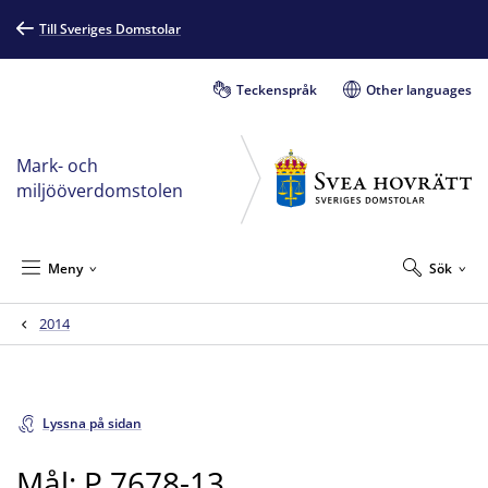
Till Sveriges Domstolar
Teckenspråk
Other languages
Mark- och
miljööverdomstolen
Meny
Sök
2014
Lyssna på sidan
Mål: P 7678-13