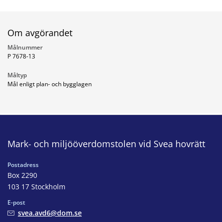
Om avgörandet
Målnummer
P 7678-13
Måltyp
Mål enligt plan- och bygglagen
Mark- och miljööverdomstolen vid Svea hovrätt
Postadress
Box 2290
103 17 Stockholm
E-post
svea.avd6@dom.se