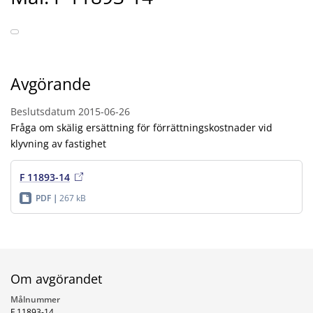
Avgörande
Beslutsdatum
2015-06-26
Fråga om skälig ersättning för förrättningskostnader vid
klyvning av fastighet
F 11893-14
PDF
267 kB
Om avgörandet
Målnummer
F 11893-14