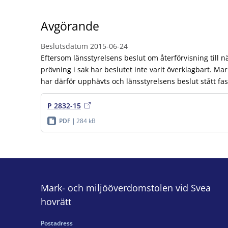
Avgörande
Beslutsdatum
2015-06-24
Eftersom länsstyrelsens beslut om återförvisning till 
prövning i sak har beslutet inte varit överklagbart. M
har därför upphävts och länsstyrelsens beslut stått fas
P 2832-15
PDF
284 kB
Mark- och miljööverdomstolen vid Svea
hovrätt
Postadress