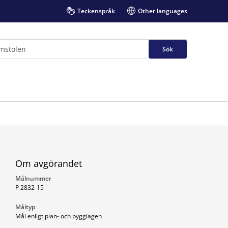
Teckenspråk
Other languages
Sök
Om avgörandet
Målnummer
P 2832-15
Måltyp
Mål enligt plan- och bygglagen