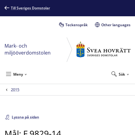
Till Sveriges Domstolar
Teckenspråk
Other languages
Mark- och
miljööverdomstolen
Meny
Sök
2015
Lyssna på sidan
Mål: F 9829-14