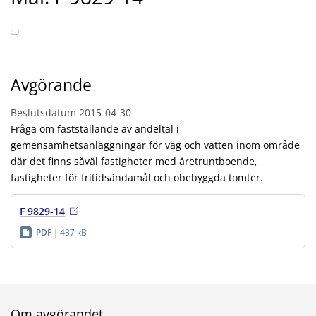
Avgörande
Beslutsdatum
2015-04-30
Fråga om fastställande av andeltal i
gemensamhetsanläggningar för väg och vatten inom område
där det finns såväl fastigheter med åretruntboende,
fastigheter för fritidsändamål och obebyggda tomter.
F 9829-14
PDF
437 kB
Om avgörandet