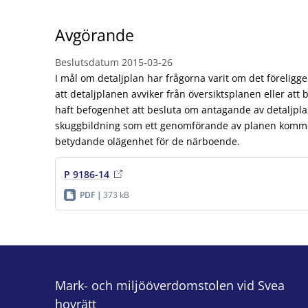
Avgörande
Beslutsdatum
2015-03-26
I mål om detaljplan har frågorna varit om det föreligg
att detaljplanen avviker från översiktsplanen eller a
haft befogenhet att besluta om antagande av detaljp
skuggbildning som ett genomförande av planen komme
betydande olägenhet för de närboende.
P 9186-14
PDF
373 kB
Mark- och miljööverdomstolen vid Svea
hovrätt