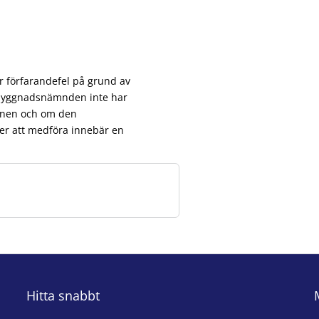
er förfarandefel på grund av
tt byggnadsnämnden inte har
lanen och om den
r att medföra innebär en
Hitta snabbt