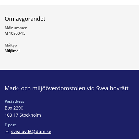
Om avgörandet
Målnummer
M 10800-15
Måltyp
Miljömål
Mark- och miljööverdomstolen vid Svea hovrätt
Postadress
Box 2290
103 17 Stockholm
E-post
svea.avd6@dom.se