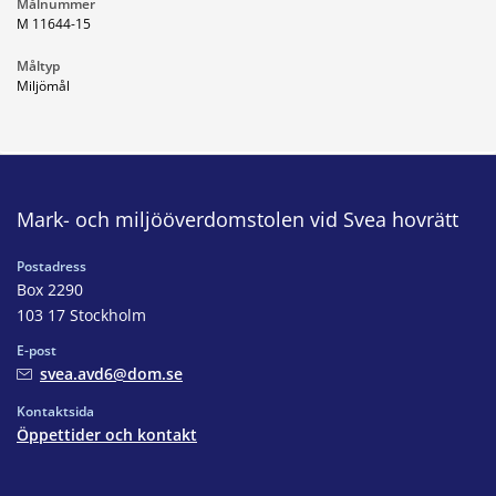
Målnummer
M 11644-15
Måltyp
Miljömål
Mark- och miljööverdomstolen vid Svea hovrätt
Postadress
Box 2290
103 17 Stockholm
E-post
svea.avd6@dom.se
Kontaktsida
Öppettider och kontakt