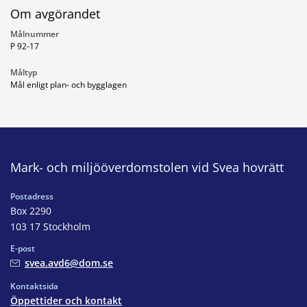
Om avgörandet
Målnummer
P 92-17
Måltyp
Mål enligt plan- och bygglagen
Mark- och miljööverdomstolen vid Svea hovrätt
Postadress
Box 2290
103 17 Stockholm
E-post
svea.avd6@dom.se
Kontaktsida
Öppettider och kontakt