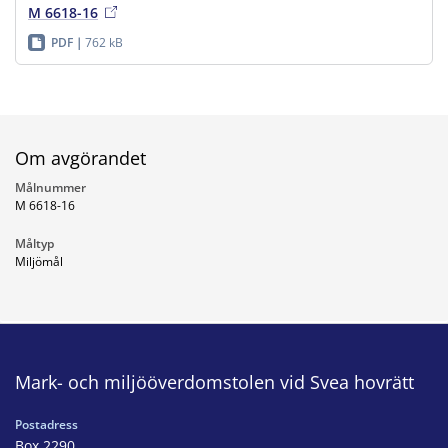
M 6618-16
PDF
762 kB
Om avgörandet
Målnummer
M 6618-16
Måltyp
Miljömål
Mark- och miljööverdomstolen vid Svea hovrätt
Postadress
Box 2290