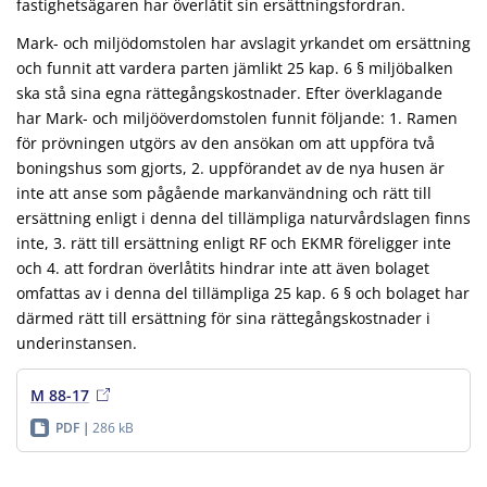
fastighetsägaren har överlåtit sin ersättningsfordran.
Mark- och miljödomstolen har avslagit yrkandet om ersättning
och funnit att vardera parten jämlikt 25 kap. 6 § miljöbalken
ska stå sina egna rättegångskostnader. Efter överklagande
har Mark- och miljööverdomstolen funnit följande: 1. Ramen
för prövningen utgörs av den ansökan om att uppföra två
boningshus som gjorts, 2. uppförandet av de nya husen är
inte att anse som pågående markanvändning och rätt till
ersättning enligt i denna del tillämpliga naturvårdslagen finns
inte, 3. rätt till ersättning enligt RF och EKMR föreligger inte
och 4. att fordran överlåtits hindrar inte att även bolaget
omfattas av i denna del tillämpliga 25 kap. 6 § och bolaget har
därmed rätt till ersättning för sina rättegångskostnader i
underinstansen.
M 88-17
PDF
286 kB