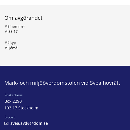
Om avgörandet
Målnummer
M 88-17
Måltyp
Miljömål
Mark- och miljööverdomstolen vid Svea hovrätt
Postadress
Box 2290
103 17 Stockholm
E-post
svea.avd6@dom.se