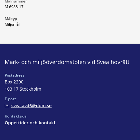
Målnummer
M 6988-17
Måltyp
Miljömål
Mark- och miljööverdomstolen vid Svea hovrätt
Postadress
Box 2290
103 17 Stockholm
E-post
svea.avd6@dom.se
Kontaktsida
Öppettider och kontakt