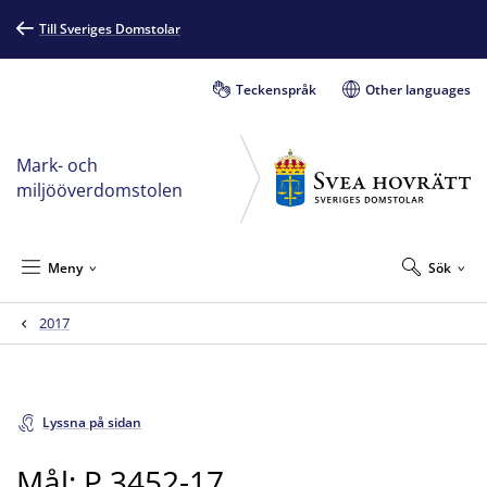
Till Sveriges Domstolar
Teckenspråk
Other languages
Mark- och
miljööverdomstolen
Meny
Sök
2017
Lyssna på sidan
Mål: P 3452-17