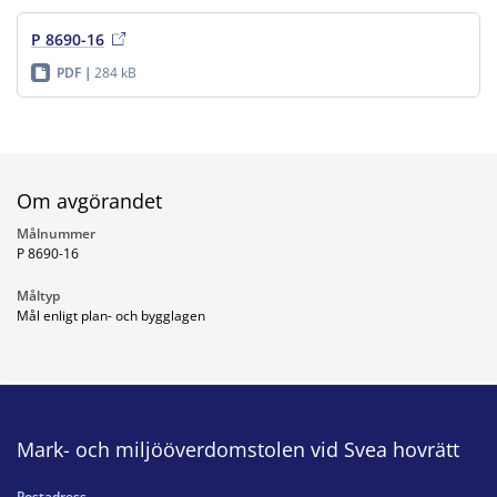
P 8690-16
PDF
284 kB
Om avgörandet
Målnummer
P 8690-16
Måltyp
Mål enligt plan- och bygglagen
Mark- och miljööverdomstolen vid Svea hovrätt
Postadress