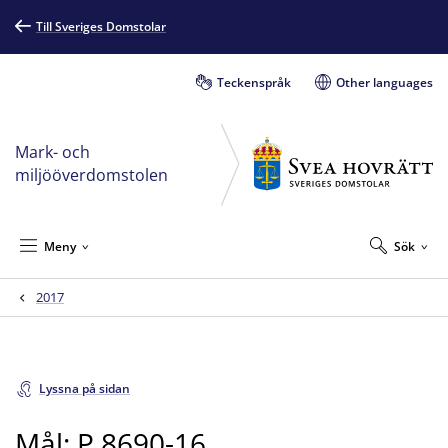
Till Sveriges Domstolar
Teckenspråk
Other languages
Mark- och
miljööverdomstolen
Meny
Sök
2017
Lyssna på sidan
Mål: P 8690-16