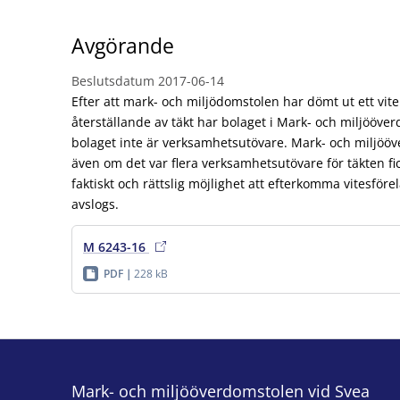
Avgörande
Beslutsdatum
2017-06-14
Efter att mark- och miljödomstolen har dömt ut ett vi
återställande av täkt har bolaget i Mark- och miljööver
bolaget inte är verksamhetsutövare. Mark- och miljö
även om det var flera verksamhetsutövare för täkten fi
faktiskt och rättslig möjlighet att efterkomma vitesfö
avslogs.
M 6243-16
PDF
228 kB
Mark- och miljööverdomstolen vid Svea