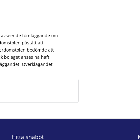
te avseende föreläggande om
domstolen påstått att
överdomstolen bedömde att
ck bolaget anses ha haft
reläggandet. Överklagandet
Hitta snabbt