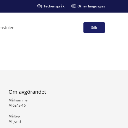
Teckenspråk
Other languages
Sök
Om avgörandet
Målnummer
M 6243-16
Måltyp
Miljömål