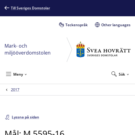
Till Sveriges Domstolar
Teckenspråk
Other languages
Mark- och
miljööverdomstolen
Meny
Sök
2017
Lyssna på sidan
Mål: M 5595-16