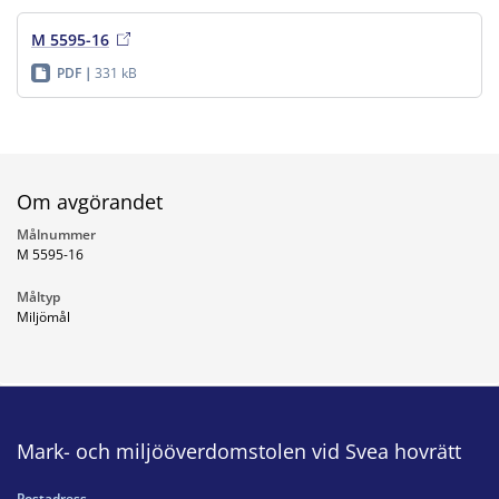
M 5595-16
PDF
331 kB
Om avgörandet
Målnummer
M 5595-16
Måltyp
Miljömål
Mark- och miljööverdomstolen vid Svea hovrätt
Postadress