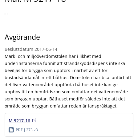
Avgörande
Beslutsdatum
2017-06-14
Mark- och miljööverdomstolen har i likhet med
underinstanserna funnit att strandskyddsdispens inte ska
beviljas för brygga som uppförs i närhet av ett för
bostadsändamål inrett båthus. Domstolen har bl.a. anfört att
det över vattenområdet uppförda båthuset inte kan ge
upphov till en hemfridszon som omfattar det vattenområde
som bryggan upptar. Båthuset medför således inte att det
område som bryggan omfattar redan är ianspråktaget.
M 9217-16
PDF
273 kB