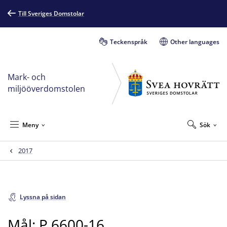
Till Sveriges Domstolar
Teckenspråk
Other languages
Mark- och
miljööverdomstolen
Meny
Sök
2017
Lyssna på sidan
Mål: P 6600-16