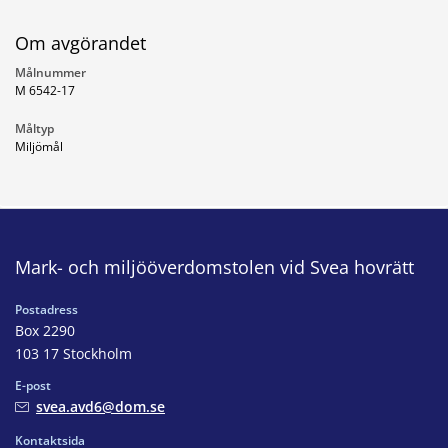
Om avgörandet
Målnummer
M 6542-17
Måltyp
Miljömål
Mark- och miljööverdomstolen vid Svea hovrätt
Postadress
Box 2290
103 17 Stockholm
E-post
svea.avd6@dom.se
Kontaktsida