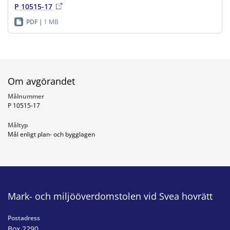
P 10515-17
PDF
1 MB
Om avgörandet
Målnummer
P 10515-17
Måltyp
Mål enligt plan- och bygglagen
Mark- och miljööverdomstolen vid Svea hovrätt
Postadress
Box 2290