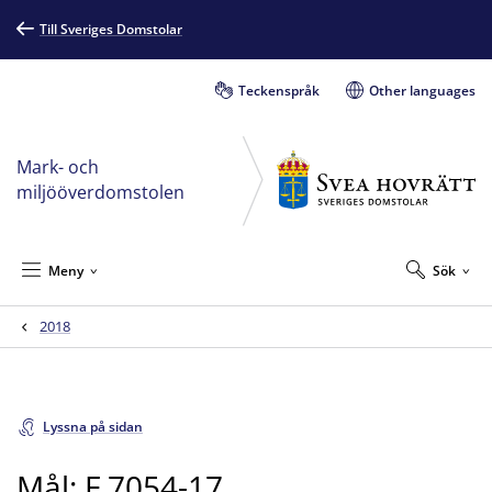
Till Sveriges Domstolar
Teckenspråk
Other languages
Mark- och
miljööverdomstolen
Meny
Sök
2018
Lyssna på sidan
Mål: F 7054-17