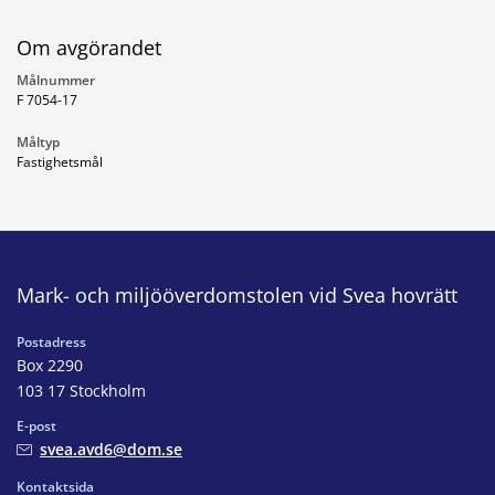
Om avgörandet
Målnummer
F 7054-17
Måltyp
Fastighetsmål
Mark- och miljööverdomstolen vid Svea hovrätt
Postadress
Box 2290
103 17 Stockholm
E-post
svea.avd6@dom.se
Kontaktsida