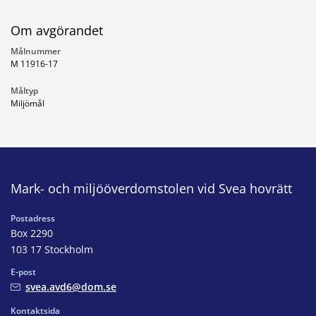
Om avgörandet
Målnummer
M 11916-17
Måltyp
Miljömål
Mark- och miljööverdomstolen vid Svea hovrätt
Postadress
Box 2290
103 17 Stockholm
E-post
svea.avd6@dom.se
Kontaktsida