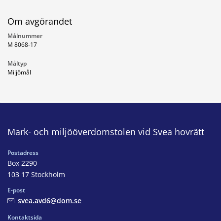
Om avgörandet
Målnummer
M 8068-17
Måltyp
Miljömål
Mark- och miljööverdomstolen vid Svea hovrätt
Postadress
Box 2290
103 17 Stockholm
E-post
svea.avd6@dom.se
Kontaktsida