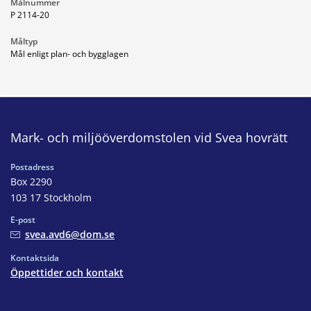
Målnummer
P 2114-20
Måltyp
Mål enligt plan- och bygglagen
Mark- och miljööverdomstolen vid Svea hovrätt
Postadress
Box 2290
103 17 Stockholm
E-post
svea.avd6@dom.se
Kontaktsida
Öppettider och kontakt