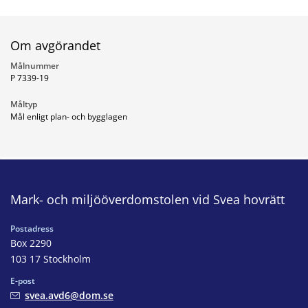
Om avgörandet
Målnummer
P 7339-19
Måltyp
Mål enligt plan- och bygglagen
Mark- och miljööverdomstolen vid Svea hovrätt
Postadress
Box 2290
103 17 Stockholm
E-post
svea.avd6@dom.se