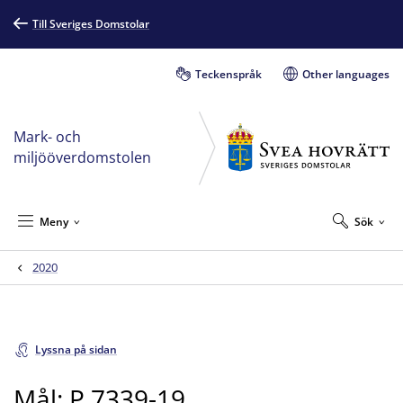
Till Sveriges Domstolar
Teckenspråk
Other languages
Mark- och
miljööverdomstolen
Meny
Sök
2020
Lyssna på sidan
Mål: P 7339-19